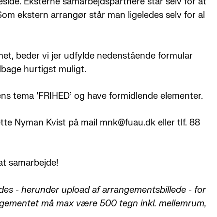
ide. Eksterne samarbejdspartnere står selv for at
Som ekstern arrangør står man ligeledes selv for al
met, beder vi jer udfylde nedenstående formular
ilbage hurtigst muligt.
alens tema 'FRIHED' og have formidlende elementer.
tte Nyman Kvist på mail mnk@fuau.dk eller tlf. 88
 at samarbejde!
ldes - herunder upload af arrangementsbillede - for
angementet må max være 500 tegn inkl. mellemrum,