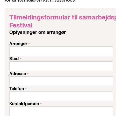
for at formularen kan indsendes.
Tilmeldingsformular til samarbejd
Festival
Oplysninger om arrangør
Arrangør
*
Sted
*
Adresse
*
Telefon
*
Kontaktperson
*