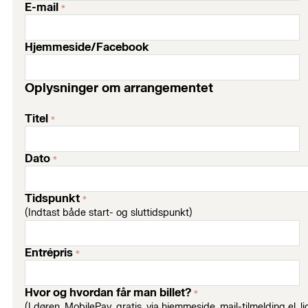
E-mail
*
Hjemmeside/Facebook
Oplysninger om arrangementet
Titel
*
Dato
*
Tidspunkt
*
(Indtast både start- og sluttidspunkt)
Entrépris
*
Hvor og hvordan får man billet?
*
(I døren, MobilePay, gratis, via hjemmeside, mail-tilmelding el. li