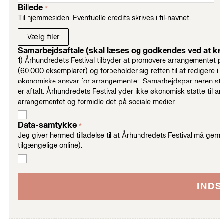
Billede
*
Til hjemmesiden. Eventuelle credits skrives i fil-navnet.
Samarbejdsaftale (skal læses og godkendes ved at k
1) Århundredets Festival tilbyder at promovere arrangementet 
(60.000 eksemplarer) og forbeholder sig retten til at redigere i det indsendte materia
økonomiske ansvar for arrangementet. Samarbejdspartneren står
er aftalt. Århundredets Festival yder ikke økonomisk støtte til arrangementet. 3) Samarbejdspartneren 
arrangementet og formidle det på sociale medier.
Data-samtykke
*
Jeg giver hermed tilladelse til at Århundredets Festival må ge
tilgængelige online).