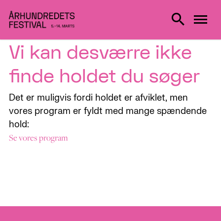
Vi kan desværre ikke
finde holdet du søger
Det er muligvis fordi holdet er afviklet, men
vores program er fyldt med mange spændende
hold:
Se vores program